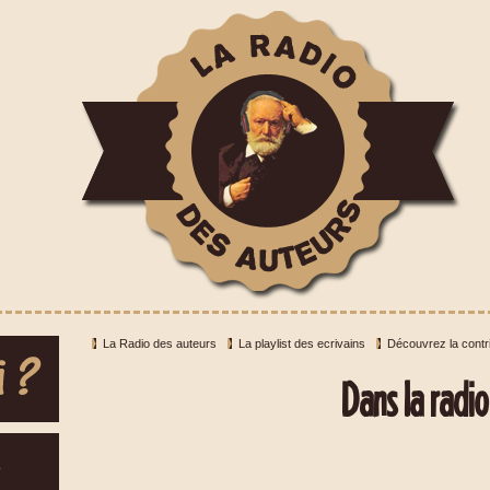
La Radio des auteurs
La playlist des ecrivains
Découvrez la contr
Dans la rad